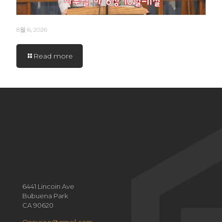
8월 6, 2026
Read more
6441 Lincoin Ave
Bubuena Park
CA 90620