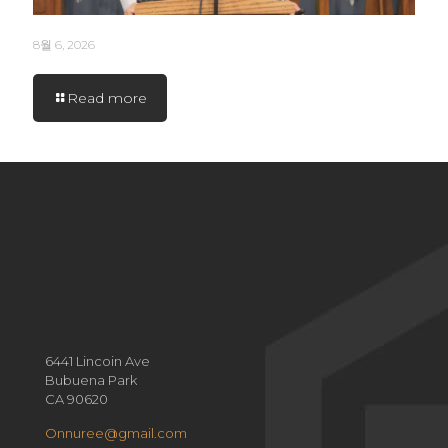
8월 6, 2026
Read more
6441 Lincoin Ave
Bubuena Park
CA 90620
Onnuree@gmail.com