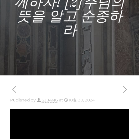
께하자! [2]주님의
뜻을 알고 순종하
라
Published by
SJ JANG
at
10월 30, 2024