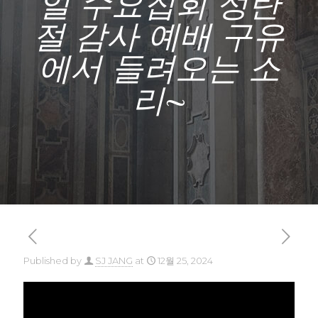
일 수요집회 성탄
절 감사 예배 구유
에서 들려오는 소
리~
Published by
SJ JANG
at
12월 25, 2024