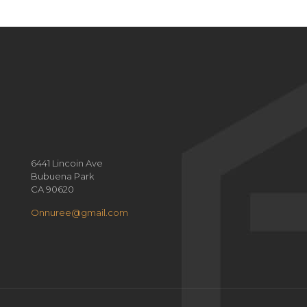
6441 Lincoin Ave
Bubuena Park
CA 90620
Onnuree@gmail.com