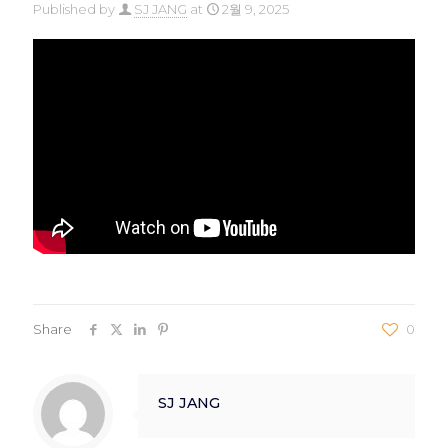
Published by
SJ JANG
at
2월 9, 2025
Share
0
SJ JANG