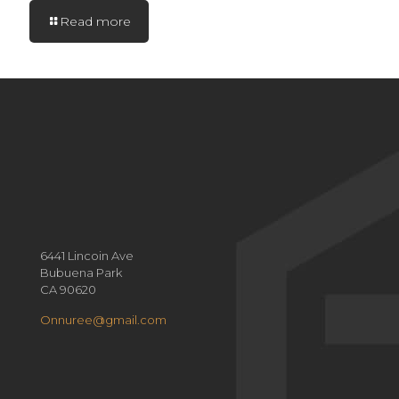
Read more
6441 Lincoin Ave
Bubuena Park
CA 90620
Onnuree@gmail.com