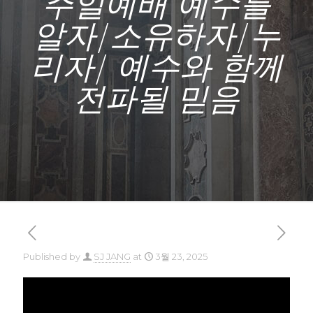
주일예배 예수를
알자/소유하자/누
리자/ 예수와 함께
전파될 믿음
Published by
SJ JANG
at
3월 23, 2025