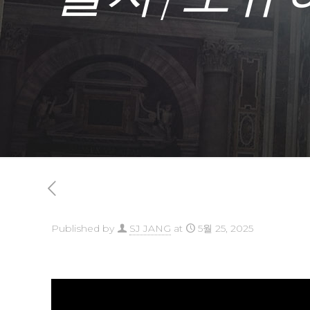
Published by
SJ JANG
at
5월 25, 2025