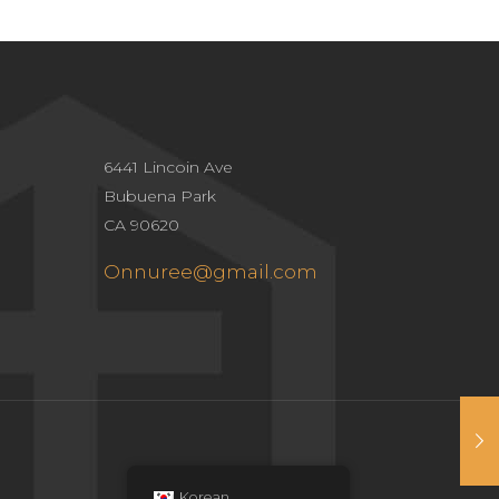
6441 Lincoin Ave
Bubuena Park
CA 90620
Onnuree@gmail.com
Korean