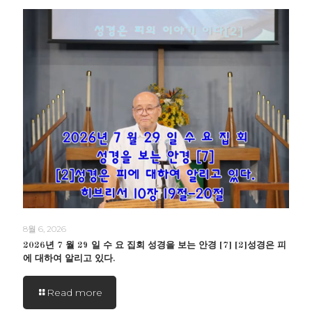
8월 6, 2026
2026년 7 월 29 일 수 요 집회 성경을 보는 안경 [7] [2]성경은 피
에 대하여 알리고 있다.
Read more