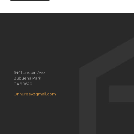
6441 Lincoin Ave
Bubuena Park
CA 90620
Onnuree@gmail.com