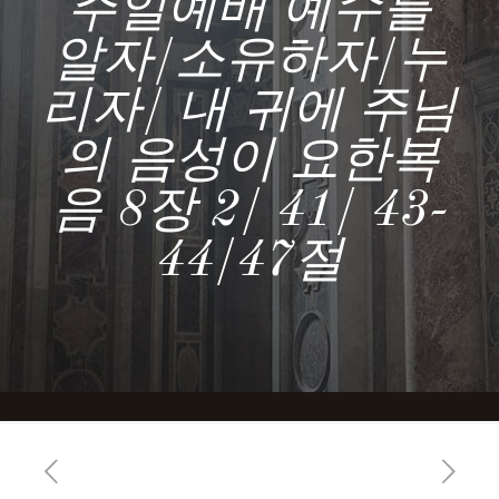
주일예배 예수를
알자/소유하자/누
리자/ 내 귀에 주님
의 음성이 요한복
음 8장 2/ 41/ 43-
44/47절