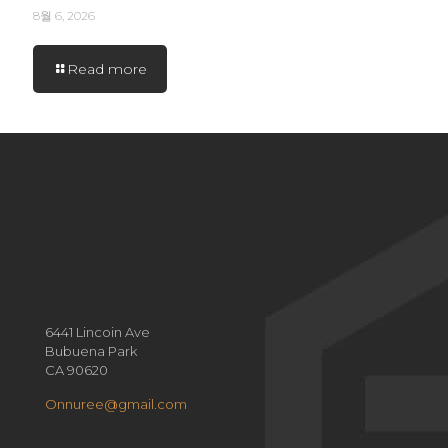
8월 6, 2026
Read more
6441 Lincoin Ave
Bubuena Park
CA 90620
Onnuree@gmail.com