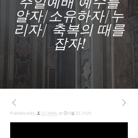
주일예배 예수를
알자/소유하자/누
리자/ 축복의 때를
잡자!
Published by
SJ JANG
at
6월 22, 2025