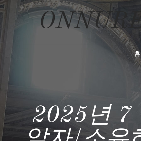
ONNURE
홈
2025년 
알자/소유