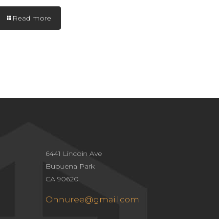
Read more
6441 Lincoin Ave
Bubuena Park
CA 90620
Onnuree@gmail.com