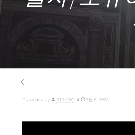
Published by
SJ JANG
at
7월 6, 2025