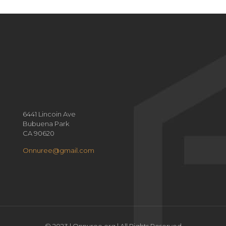
6441 Lincoin Ave
Bubuena Park
CA 90620
Onnuree@gmail.com