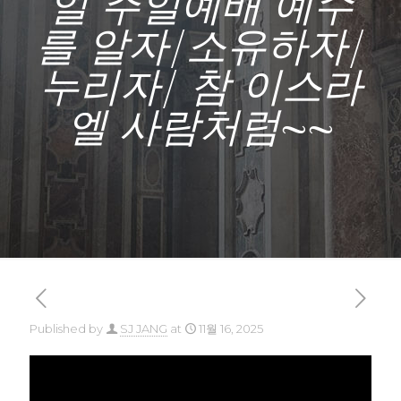
일 주일예배 예수
를 알자/소유하자/
누리자/ 참 이스라
엘 사람처럼~~
Published by
SJ JANG
at
11월 16, 2025