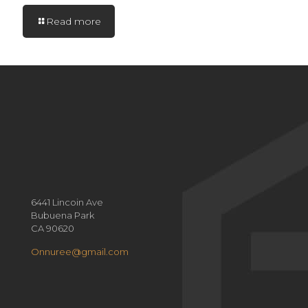
Read more
6441 Lincoin Ave
Bubuena Park
CA 90620
Onnuree@gmail.com