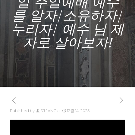
일 주일예배 예수
를 알자/소유하자/
누리자/ 예수 님 제
자로 살아보자!
Published by
SJ JANG
at
12월 14, 2025