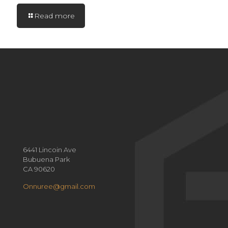
Read more
6441 Lincoin Ave
Bubuena Park
CA 90620
Onnuree@gmail.com