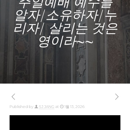
주일예배 예수를
알자/소유하자/누
리자/ 살리는 것은
영이라~~
Published by
SJ JANG
at
1월 13, 2026