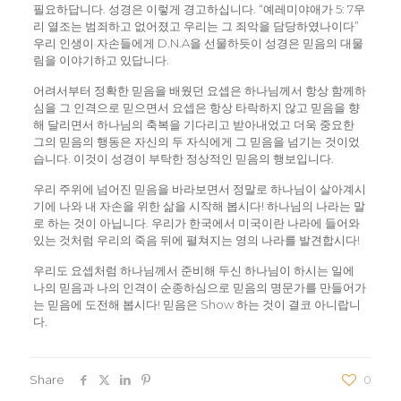
필요하답니다. 성경은 이렇게 경고하십니다. “예레미야애가 5: 7우
리 열조는 범죄하고 없어졌고 우리는 그 죄악을 담당하였나이다”
우리 인생이 자손들에게 D.N.A을 선물하듯이 성경은 믿음의 대물
림을 이야기하고 있답니다.
어려서부터 정확한 믿음을 배웠던 요셉은 하나님께서 항상 함께하
심을 그 인격으로 믿으면서 요셉은 항상 타락하지 않고 믿음을 향
해 달리면서 하나님의 축복을 기다리고 받아내었고 더욱 중요한
그의 믿음의 행동은 자신의 두 자식에게 그 믿음을 넘기는 것이었
습니다. 이것이 성경이 부탁한 정상적인 믿음의 행보입니다.
우리 주위에 넘어진 믿음을 바라보면서 정말로 하나님이 살아계시
기에 나와 내 자손을 위한 삶을 시작해 봅시다! 하나님의 나라는 말
로 하는 것이 아닙니다. 우리가 한국에서 미국이란 나라에 들어와
있는 것처럼 우리의 죽음 뒤에 펼쳐지는 영의 나라를 발견합시다!
우리도 요셉처럼 하나님께서 준비해 두신 하나님이 하시는 일에
나의 믿음과 나의 인격이 순종하심으로 믿음의 명문가를 만들어가
는 믿음에 도전해 봅시다! 믿음은 Show 하는 것이 결코 아니랍니
다.
Share
0