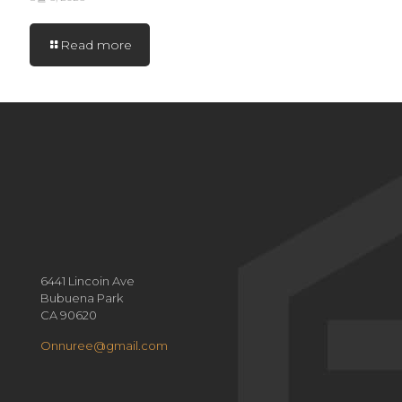
Read more
6441 Lincoin Ave
Bubuena Park
CA 90620
Onnuree@gmail.com