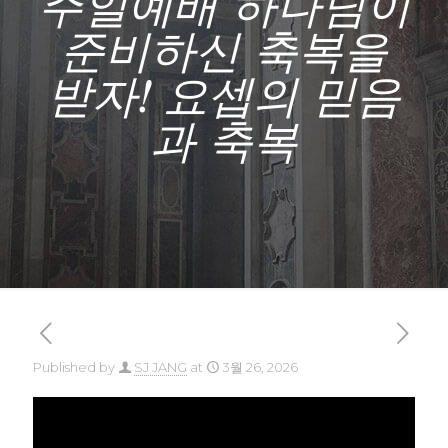
주일예배 하나님이
준비하신 축복을
받자! 요셉의 믿음
과 축복
Published by
SJ JANG
at
3월 26, 2026