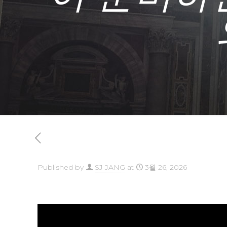
Published by
SJ JANG
at
3월 26, 2026