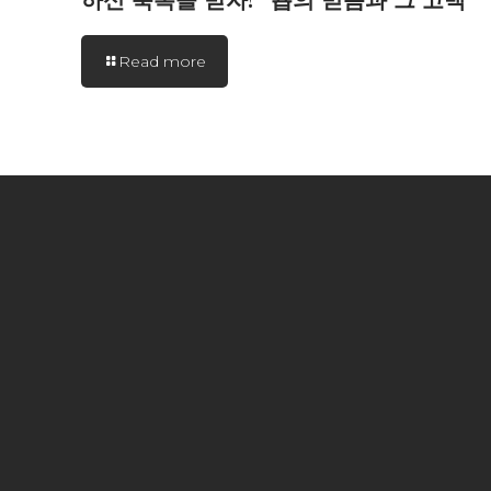
하신 축복을 받자! “욥의 믿음과 그 고백”
Read more