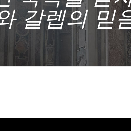
와 갈렙의 믿