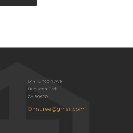
6441 Lincoin Ave
Bubuena Park
CA 90620
Onnuree@gmail.com