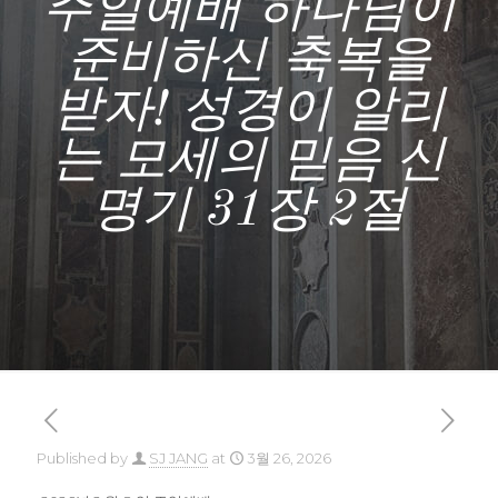
주일예배 하나님이
준비하신 축복을
받자! 성경이 알리
는 모세의 믿음 신
명기 31장 2절
Published by
SJ JANG
at
3월 26, 2026