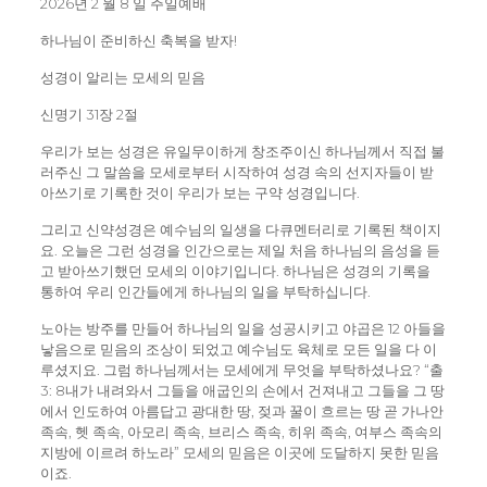
2026년 2 월 8 일 주일예배
하나님이 준비하신 축복을 받자!
성경이 알리는 모세의 믿음
신명기 31장 2절
우리가 보는 성경은 유일무이하게 창조주이신 하나님께서 직접 불
러주신 그 말씀을 모세로부터 시작하여 성경 속의 선지자들이 받
아쓰기로 기록한 것이 우리가 보는 구약 성경입니다.
그리고 신약성경은 예수님의 일생을 다큐멘터리로 기록된 책이지
요. 오늘은 그런 성경을 인간으로는 제일 처음 하나님의 음성을 듣
고 받아쓰기했던 모세의 이야기입니다. 하나님은 성경의 기록을
통하여 우리 인간들에게 하나님의 일을 부탁하십니다.
노아는 방주를 만들어 하나님의 일을 성공시키고 야곱은 12 아들을
낳음으로 믿음의 조상이 되었고 예수님도 육체로 모든 일을 다 이
루셨지요. 그럼 하나님께서는 모세에게 무엇을 부탁하셨나요? “출
3: 8내가 내려와서 그들을 애굽인의 손에서 건져내고 그들을 그 땅
에서 인도하여 아름답고 광대한 땅, 젖과 꿀이 흐르는 땅 곧 가나안
족속, 헷 족속, 아모리 족속, 브리스 족속, 히위 족속, 여부스 족속의
지방에 이르려 하노라” 모세의 믿음은 이곳에 도달하지 못한 믿음
이죠.