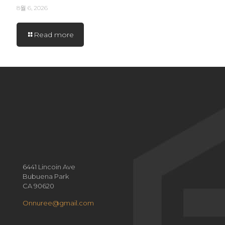
8월 6, 2026
Read more
6441 Lincoin Ave
Bubuena Park
CA 90620
Onnuree@gmail.com