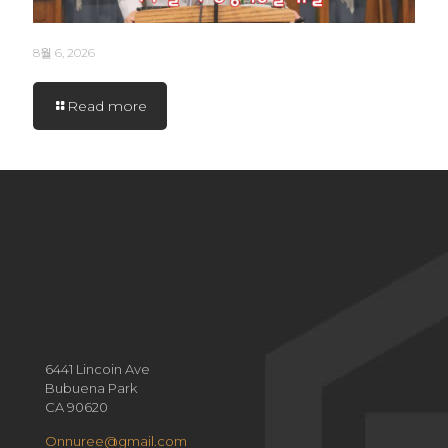
8월 6, 2026
Read more
6441 Lincoin Ave
Bubuena Park
CA 90620
Onnuree@gmail.com