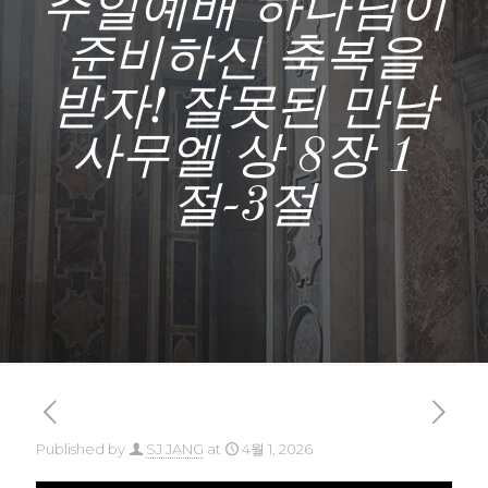
주일예배 하나님이
준비하신 축복을
받자! 잘못된 만남
사무엘 상 8장 1
절-3절
Published by
SJ JANG
at
4월 1, 2026