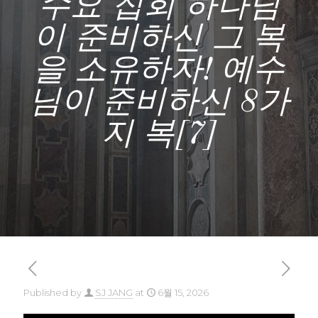
수요 집회 하나님
이 준비하신 그 복
을 소유하자! 예수
님이 준비하신 8가
지 복[7]
Published by
SJ JANG
at
6월 15, 2026