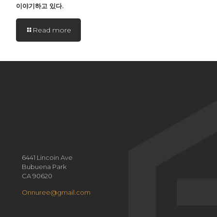
이야기하고 있다.
Read more
6441 Lincoin Ave
Bubuena Park
CA 90620
Onnuree@gmail.com