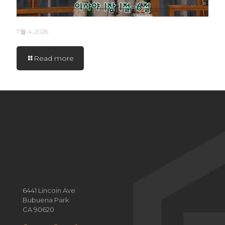
7월 4, 2026
Read more
6441 Lincoin Ave
Bubuena Park
CA 90620