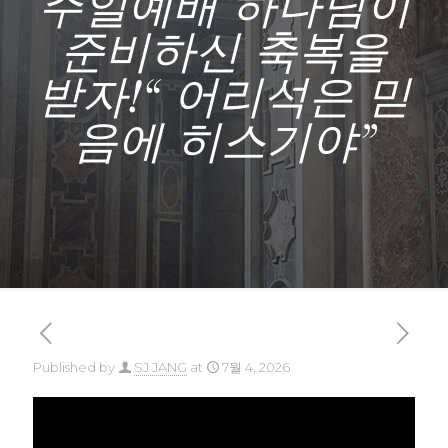
주일예배 하나님이
준비하신 축복을
받자!“ 어리석은 믿
음에 히스기야”
Published by
SJ JANG
at
7월 4, 2026