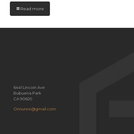
Read more
6441 Lincoin Ave
Bubuena Park
CA 90620
Onnuree@gmail.com