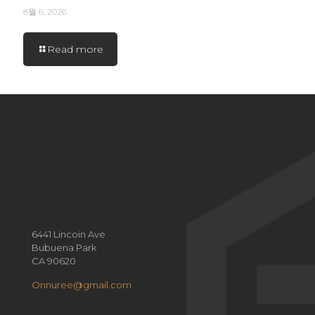
8월 6, 2026
Read more
6441 Lincoin Ave
Bubuena Park
CA 90620
Onnuree@gmail.com