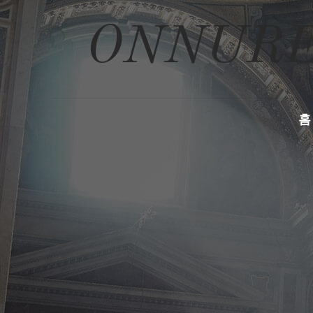
ONNURE
홈