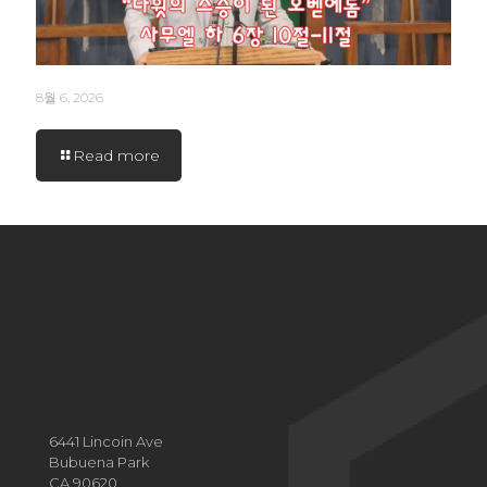
8월 6, 2026
Read more
6441 Lincoin Ave
Bubuena Park
CA 90620