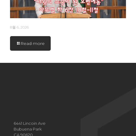
8월 6, 2026
Read more
6441 Lincoin Ave
Bubuena Park
CA 90620