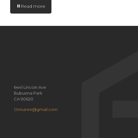
Read more
6441 Lincoin Ave
Bubuena Park
CA 90620
Onnuree@gmail.com