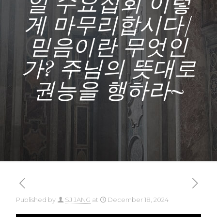
일 수요집회 이렇
게 마무리합시다/
믿음이란 무엇인
가? 주님의 뜻대로
권능을 행하라~
Published by
SJ JANG
at
December 18, 2024