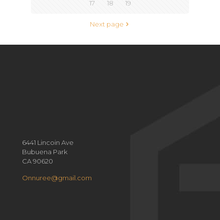
17
18
19
Next page
6441 Lincoin Ave
Bubuena Park
CA 90620
Onnuree@gmail.com