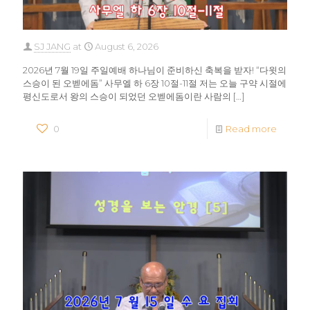
SJ JANG
at
August 6, 2026
2026년 7월 19일 주일예배 하나님이 준비하신 축복을 받자! “다윗의
스승이 된 오벧에돔” 사무엘 하 6장 10절-11절 저는 오늘 구약 시절에
평신도로서 왕의 스승이 되었던 오벧에돔이란 사람의
[…]
0
Read more