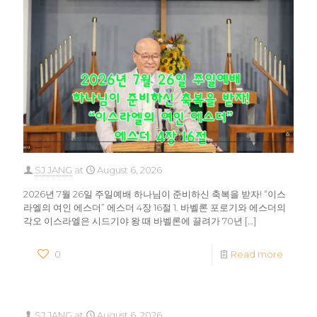
SJ JANG
at
August 6, 2026
2026년 7월 26일 주일예배 하나님이 준비하신 축복을 받자! “이스
라엘의 여인 에스더” 에스더 4장 16절 1. 바벨론 포로기와 에스더의
각오 이스라엘은 시드기야 왕 때 바벨론에 끌려가 70년
[…]
0
Read more
SJ JANG
at
August 6, 2026