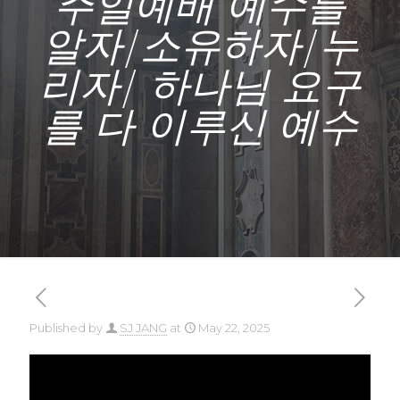
주일예배 예수를
알자/소유하자/누
리자/ 하나님 요구
를 다 이루신 예수
Published by
SJ JANG
at
May 22, 2025