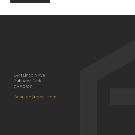
6441 Lincoin Ave
Bubuena Park
CA 90620
Onnuree@gmail.com