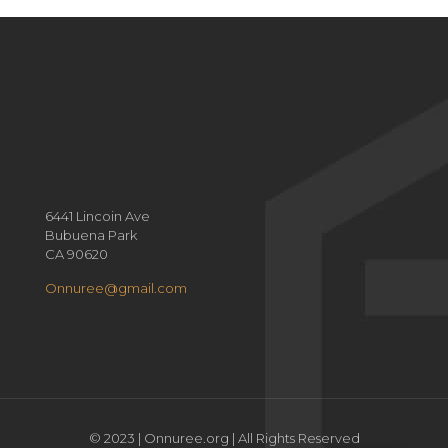
6441 Lincoin Ave
Bubuena Park
CA 90620
Onnuree@gmail.com
© 2023 | Onnuree.org | All Rights Reserved