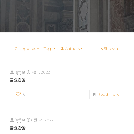
Categories
Tags
Authors
Show all
jeff
at
7월 1, 2022
금요찬양
0
Read more
jeff
at
6월 24, 2022
금요찬양