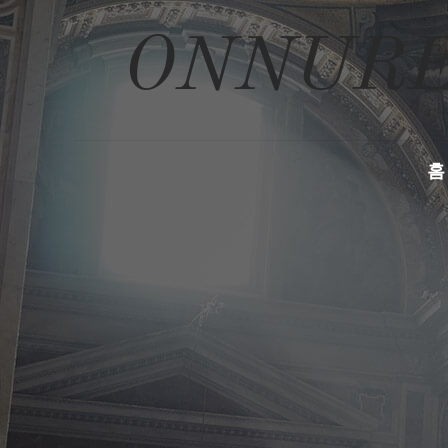
ONNURE
홈