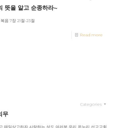
의 뜻을 알고 순종하라~
음 7장 21절-23절
Read more
Categories
의무
 알고 매일상고하자 사랑하는 성도 여러분 우리 온누리 선교교회