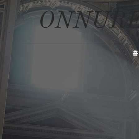
ONNURE
홈