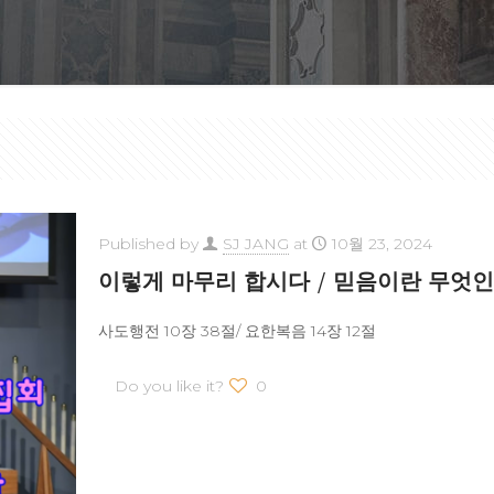
Published by
SJ JANG
at
10월 23, 2024
이렇게 마무리 합시다 / 믿음이란 무엇인
사도행전 10장 38절/ 요한복음 14장 12절
Do you like it?
0