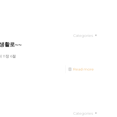
Categories
 생활로~~
11장 6절
Read more
Categories