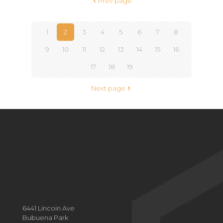
Prev page
1
2
3
4
5
6
7
8
9
10
11
12
13
14
15
16
17
18
19
Next page
6441 Lincoin Ave
Bubuena Park